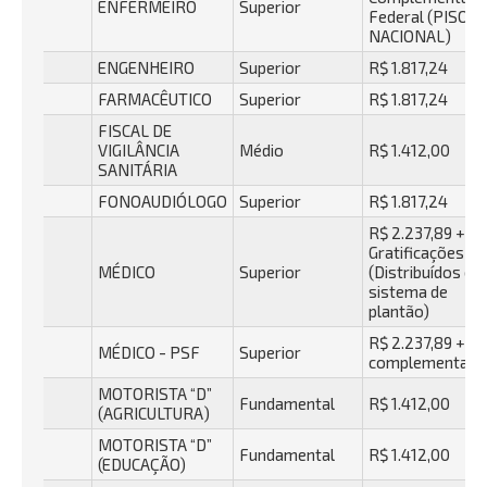
ENFERMEIRO
Superior
Federal (PISO
NACIONAL)
ENGENHEIRO
Superior
R$ 1.817,24
FARMACÊUTICO
Superior
R$ 1.817,24
FISCAL DE
VIGILÂNCIA
Médio
R$ 1.412,00
SANITÁRIA
FONOAUDIÓLOGO
Superior
R$ 1.817,24
R$ 2.237,89 +
Gratificações
MÉDICO
Superior
(Distribuídos em
sistema de
plantão)
R$ 2.237,89 +
MÉDICO - PSF
Superior
complementaçã
MOTORISTA “D”
Fundamental
R$ 1.412,00
(AGRICULTURA)
MOTORISTA “D”
Fundamental
R$ 1.412,00
(EDUCAÇÃO)