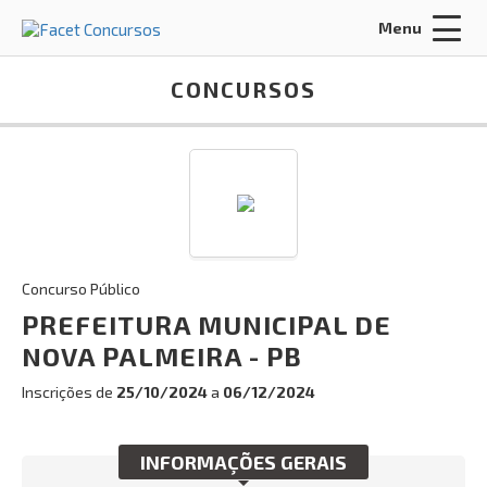
Menu
Acessar Área do Candidato:
CONCURSOS
ENTRAR
Concurso Público
Esqueci a minha senha
PREFEITURA MUNICIPAL DE
NOVA PALMEIRA - PB
INÍCIO
Inscrições de
25/10/2024
a
06/12/2024
CERTIFICADO
CONCURSOS ANTERIORES
INFORMAÇÕES GERAIS