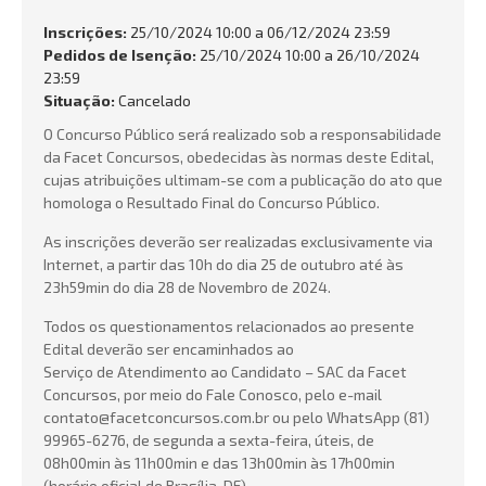
QUEM SOMOS
Inscrições:
25/10/2024 10:00 a 06/12/2024 23:59
Pedidos de Isenção:
25/10/2024 10:00 a 26/10/2024
NOSSAS ATIVIDADES
23:59
Situação:
Cancelado
FALE CONOSCO
O Concurso Público será realizado sob a responsabilidade
Busca:
da Facet Concursos, obedecidas às normas deste Edital,
cujas atribuições ultimam-se com a publicação do ato que
homologa o Resultado Final do Concurso Público.
As inscrições deverão ser realizadas exclusivamente via
Internet, a partir das 10h do dia 25 de outubro até às
BUSCAR
23h59min do dia 28 de Novembro de 2024.
Todos os questionamentos relacionados ao presente
Edital deverão ser encaminhados ao
Serviço de Atendimento ao Candidato – SAC da Facet
Concursos, por meio do Fale Conosco, pelo e-mail
contato@facetconcursos.com.br ou pelo WhatsApp (81)
99965-6276, de segunda a sexta-feira, úteis, de
08h00min às 11h00min e das 13h00min às 17h00min
(horário oficial de Brasília-DF).