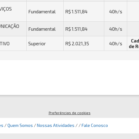
VIÇOS
Fundamental
R$ 1.511,84
40h/s
UNICAÇÃO
Fundamental
R$ 1.511,84
40h/s
Cad
ATIVO
Superior
R$ 2.021,35
40h/s
de R
Preferências de cookies
es
/
Quem Somos
/
Nossas Atividades
/ /
Fale Conosco