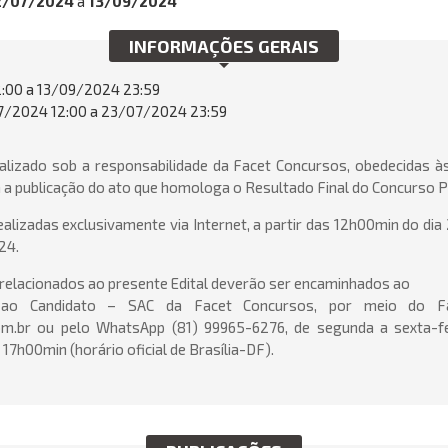
2/07/2024
a
13/09/2024
INFORMAÇÕES GERAIS
:00 a 13/09/2024 23:59
/2024 12:00 a 23/07/2024 23:59
alizado sob a responsabilidade da Facet Concursos, obedecidas às
 a publicação do ato que homologa o Resultado Final do Concurso P
ealizadas exclusivamente via Internet, a partir das 12h00min do dia
24.
elacionados ao presente Edital deverão ser encaminhados ao
 ao Candidato – SAC da Facet Concursos, por meio do Fa
m.br ou pelo WhatsApp (81) 99965-6276, de segunda a sexta-fe
17h00min (horário oficial de Brasília-DF).