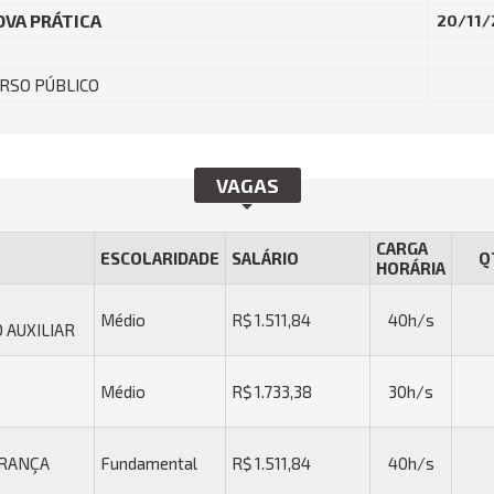
OVA PRÁTICA
20/11/
RSO PÚBLICO
VAGAS
CARGA
ESCOLARIDADE
SALÁRIO
Q
HORÁRIA
Médio
R$ 1.511,84
40h/s
 AUXILIAR
Médio
R$ 1.733,38
30h/s
URANÇA
Fundamental
R$ 1.511,84
40h/s