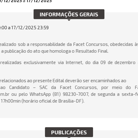
9/12/2025
a
17/12/2025
INFORMAÇÕES GERAIS
00 a 17/12/2025 23:59
ealizado sob a responsabilidade da Facet Concursos, obedecidas às
 a publicação do ato que homologa o Resultado Final.
 realizadas exclusivamente via Internet, do dia 09 de dezembro
elacionados ao presente Edital deverão ser encaminhados ao
 ao Candidato – SAC da Facet Concursos, por meio do Fa
m.br ou pelo WhatsApp (81) 98230-7007, de segunda a sexta-fe
17h00min (horário oficial de Brasília-DF).
PUBLICAÇÕES