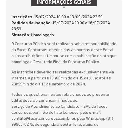
INFORMAÇÕES GERAIS
QUEM SOMOS
NOSSAS ATIVIDADES
Inscrições:
15/07/2024 10:00 a 13/09/2024 23:59
Pedidos de Isenção:
15/07/2024 10:00 a 16/07/2024
FALE CONOSCO
23:59
Situação:
Homologado
Busca:
O Concurso Público será realizado sob a responsabilidade
da Facet Concursos, obedecidas às normas deste Edital,
cujas atribuições ultimam-se com a publicação do ato que
homologa o Resultado Final do Concurso Público.
BUSCAR
As inscrições deverão ser realizadas exclusivamente via
Internet, a partir das 10h00min do dia 15 de julho até às
23h59min do dia 13 de setembro de 2024.
Todos os questionamentos relacionados ao presente
Edital deverão ser encaminhados ao
Serviço de Atendimento ao Candidato – SAC da Facet
Concursos, por meio do Fale Conosco, pelo e-mail
contato@facetconcursos.com.br ou pelo WhatsApp (81)
99965-6276, de segunda a sexta-feira, úteis, de