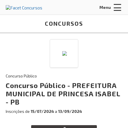
Menu
Acessar Área do Candidato:
CONCURSOS
ENTRAR
Concurso Público
Esqueci a minha senha
Concurso Público - PREFEITURA
MUNICIPAL DE PRINCESA ISABEL
INÍCIO
- PB
CERTIFICADO
Inscrições de
15/07/2024
a
13/09/2024
CONCURSOS ANTERIORES